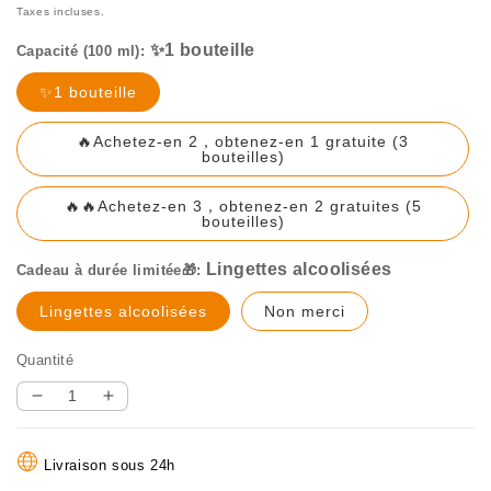
Taxes incluses.
Capacité (100 ml):
Lingettes alcoolisées
Translation
✨1 bouteille
missing:
fr.products.product.variant_sold_out_or_una
🔥Achetez-en 2，obtenez-en 1 gratuite (3
Translation
bouteilles)
missing:
fr.products.product.varia
🔥🔥Achetez-en 3，obtenez-en 2 gratuites (5
Translation
bouteilles)
missing:
fr.products.product.varia
Cadeau à durée limitée🎁:
Translation
Translation
Lingettes alcoolisées
Non merci
missing:
missing:
fr.products.product.variant_sold_o
fr.products.produc
Quantité
Réduire
Augmenter
la
la
quantité
quantité
Livraison sous 24h
de
de