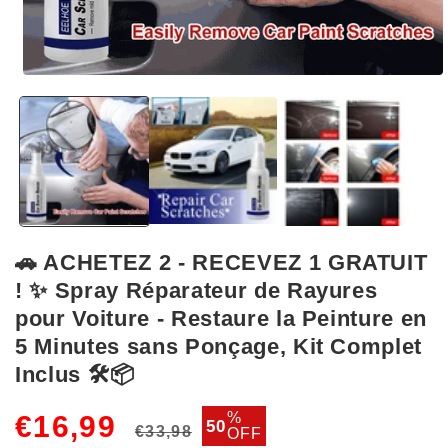
Ouvrir
le
média
1
dans
une
fenêtre
modale
🚗 ACHETEZ 2 - RECEVEZ 1 GRATUIT
! ✨ Spray Réparateur de Rayures
pour Voiture - Restaure la Peinture en
✨1 bouteille
5 Minutes sans Ponçage, Kit Complet
Inclus 🛠️📦
Prix
Prix
%
€16,99
50
€33,98
OFF
habituel
soldé