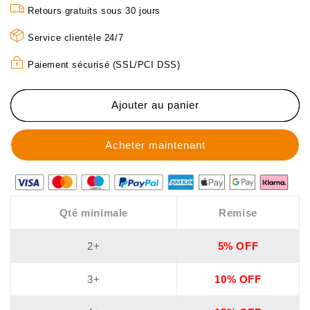
🚗
🚗
Retours gratuits sous 30 jours
ACHETEZ
ACHETEZ
2
2
Service clientèle 24/7
-
-
RECEVEZ
RECEVEZ
Paiement sécurisé (SSL/PCI DSS)
1
1
GRATUIT
GRATUIT
!
!
Ajouter au panier
✨
✨
Spray
Spray
Réparateur
Réparateur
de
de
Rayures
Rayures
pour
pour
Voiture
Voiture
Qté minimale
Remise
-
-
Restaure
Restaure
2+
5% OFF
la
la
Peinture
Peinture
3+
10% OFF
en
en
5
5
Minutes
Minutes