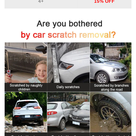
4+
15% OFF
sans
sans
Ponçage,
Ponçage,
Kit
Kit
Complet
Complet
Inclus
Inclus
🛠️
🛠️
📦
📦