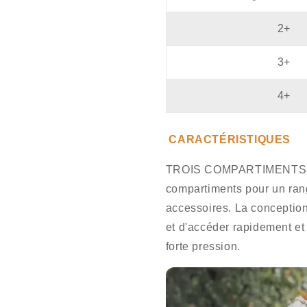
für
für
echte
echte
2+
Profis!
Profis!
⚔️
⚔️
3+
4+
CARACTÉRISTIQUES
TROIS COMPARTIMENTS DE
compartiments pour un rang
accessoires. La conceptio
et d'accéder rapidement et
forte pression.