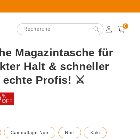
0 article
0
Recherche
Connexion
Panier
che Magazintasche für
kter Halt & schneller
r echte Profis! ⚔️
rix
%
0
OFF
oldé
anslation
Translation
Translation
Translation
Camouflage Noir
Noir
Kaki
ssing:
missing:
missing:
missing: