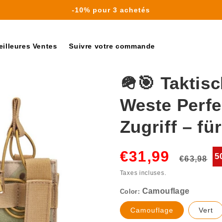
-10% pour 3 achetés
Bienvenue à tikieta
Livraison gratuite à partir de 40€
eilleures Ventes
Suivre votre commande
🪖🎯 Taktis
Weste Perfe
Zugriff – fü
Prix
P
€31,99
5
€63,98
Camouflage
habituel
s
Taxes incluses.
Color:
Translation
Tr
Camouflage
Vert
missing:
mi