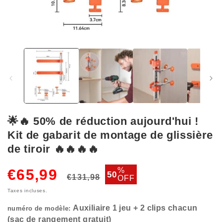
Ouvrir
le
média
1
dans
une
fenêtre
modale
🌟🔥 50% de réduction aujourd'hui !
Kit de gabarit de montage de glissière
Auxiliaire 1 jeu + 2 clips chacun
(sac de rangement gratuit)
de tiroir 🔥🔥🔥🔥
Prix
Prix
%
€65,99
50
€131,98
OFF
habituel
soldé
Taxes incluses.
numéro de modèle: