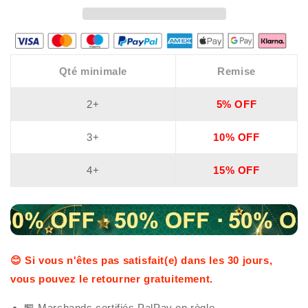
de
de
glissière
glissière
de
de
tiroir
tiroir
Qté minimale
Remise
🔥
🔥
🔥
🔥
🔥
🔥
2+
5% OFF
🔥
🔥
3+
10% OFF
4+
15% OFF
😊 Si vous n'êtes pas satisfait(e) dans les 30 jours,
vous pouvez le retourner gratuitement.
🏪 Marchands certifiés PalPay en règle.