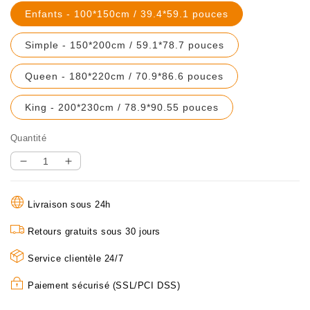
Translation
Enfants - 100*150cm / 39.4*59.1 pouces
missing:
fr.products.pro
Translation
Simple - 150*200cm / 59.1*78.7 pouces
missing:
fr.products.prod
Translation
Queen - 180*220cm / 70.9*86.6 pouces
missing:
fr.products.prod
Translation
King - 200*230cm / 78.9*90.55 pouces
missing:
fr.products.produ
Quantité
Réduire
Augmenter
la
la
quantité
quantité
Livraison sous 24h
de
de
🛏️
🛏️
Retours gratuits sous 30 jours
Dernier
Dernier
Jour
Service clientèle 24/7
Jour
-50%
-50%
Paiement sécurisé (SSL/PCI DSS)
de
de
Réduction
Réduction