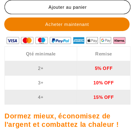
🌟
🌟
Ajouter au panier
Couverture
Couverture
apaisante
apaisante
rafraîchissante
rafraîchissante
à
à
la
la
glace
glace
Qté minimale
Remise
2+
5% OFF
3+
10% OFF
4+
15% OFF
Dormez mieux, économisez de
l'argent et combattez la chaleur !