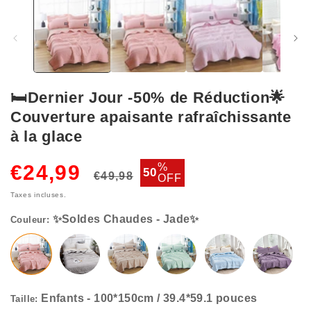
✨Soldes Chaudes - Jade✨
🛏️Dernier Jour -50% de Réduction🌟
Couverture apaisante rafraîchissante
à la glace
Enfants - 100*150cm / 39.4*59.1 pouces
Prix
Prix
%
€24,99
50
€49,98
OFF
habituel
soldé
Taxes incluses.
Couleur:
Taille: